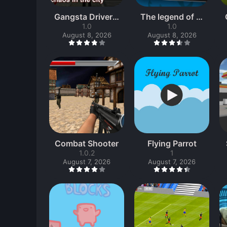
Gangsta Driver v
The legend of ni
s Police Chase
1.0
nja
1.0
August 8, 2026
August 8, 2026
Combat Shooter
Flying Parrot
1.0.2
1
August 7, 2026
August 7, 2026