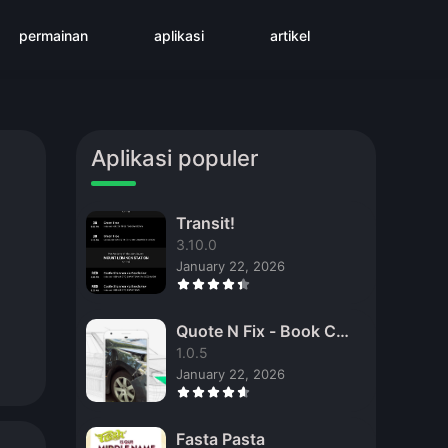
permainan
aplikasi
artikel
Aplikasi populer
Transit!
3.10.0
January 22, 2026
Quote N Fix - Book Car
Repair
1.0.5
January 22, 2026
Fasta Pasta