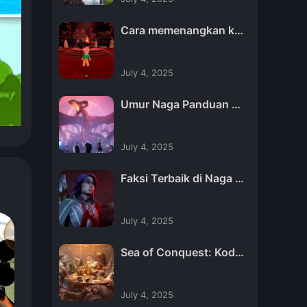
Cara memenangkan ko
ntes kostum di roblox
haunt 2024
July 4, 2025
Umur Naga Panduan V
eilguard, Tips dan Trik
July 4, 2025
Faksi Terbaik di Naga A
ge The Veilguard
July 4, 2025
Sea of ​​Conquest: Kode
Perang Bajak Laut untu
k November 2024
July 4, 2025