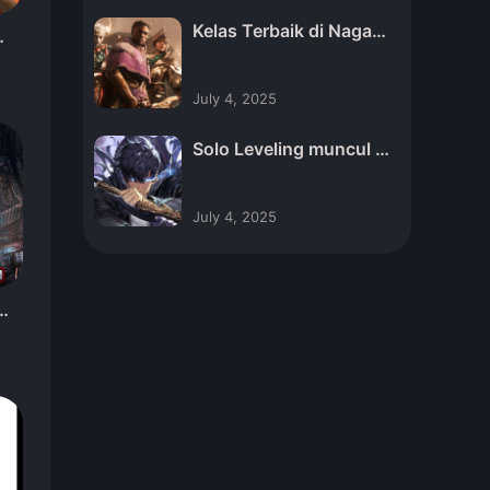
Kelas Terbaik di Naga A
01
ge The Veilguard
July 4, 2025
Solo Leveling muncul k
ode November 2024
July 4, 2025
er
b