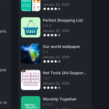
January 22, 2026
Perfect Shopping List
4.6.3
January 22, 2026
rik.
Our world wallpaper
5.4
January 22, 2026
lane
Net Tools (Ad Support
ed)
1.8.1
January 22, 2026
Worship Together
n te
6.10.11