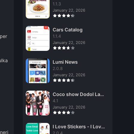
1.1.3
January 22, 2026
Cars Catalog
 per
1.1.4
January 22, 2026
ulka
Lumi News
2.0.8
January 22, 2026
Coco show Dodol Laun
cher Theme
4.1
January 22, 2026
I Love Stickers - I Love
neri
You Stickers
2.0.4