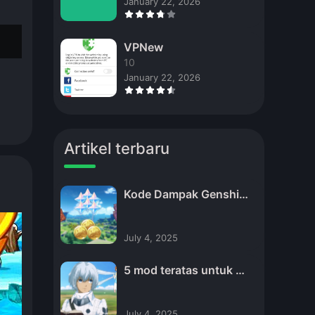
January 22, 2026
VPNew
10
January 22, 2026
Artikel terbaru
Kode Dampak Genshin
untuk November 2024
dan Cara Menebusnya
July 4, 2025
5 mod teratas untuk m
etafora refantazio
July 4, 2025