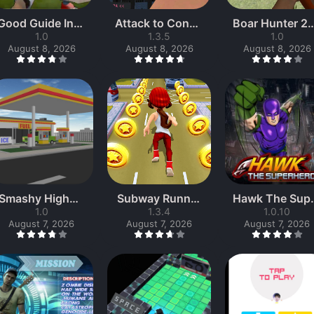
Good Guide Inaz
Attack to Conqu
Boar Hunter 2
uma Eleven Go S
1.0
1.3.5
er
1.0
7
August 8, 2026
August 8, 2026
August 8, 2026
trikers 2013
Smashy Highwa
Subway Runner
Hawk The Sup
1.0
y
s Dash
1.3.4
Hero Game Ta
1.0.10
August 7, 2026
August 7, 2026
August 7, 2026