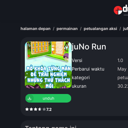
halaman depan
permainan
petualangan aksi
ju
juNo Run
Versi
1.0
Perbarui waktu
May 
kategori
petu
ukuran
30.
unduh
7.2